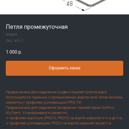
Петля промежуточная
Alutech
SKU:
IH111
1 000
р.
Оформить заказ
Предназначена для соединения сэндвич-панелей полотна ворот.
Используется в гаражных и промышленных воротах всех типов монтажа
совместно с профилем усиливающим (PRG-19).
Предназначена для соединения панорамных панелей серии AluPro и
AluTherm. Устанавливается совместно:
•с профилем воротным (PRD43, PRD53) на ворота шириной от 4 м до 5 м;
•с профилем усиливающим PRG20 на ворота шириной свыше 5 м.