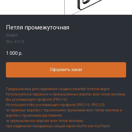
Петля промежуточная
Alutech
SKU:
IH113
1 000
р.
Оформить заказ
Предназначена для соединения сэндвич-панелей полотна ворот.
Используется в гаражных и промышленных воротах всех типов монтажа
без усиливающего профиля (PRG-19).
Используется без усиливающего профиля (PRG-19, PRG-20):
•в гаражных воротах с торсионными пружинами всех типов монтажа и
воротах с пружинами растяжения;
•в промышленных воротах всех типов монтажа;
при соединении панорамных секций серии AluPro или AluTherm