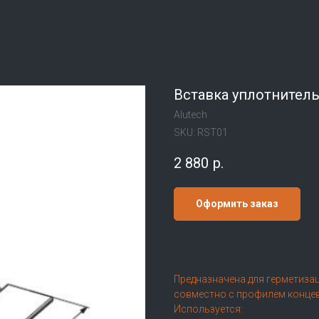
Вставка уплотнитель
Alutech
SKU:
RST01
2 880
р.
Оформить заказ
Предназначена для герметиза
совместно с профилем концев
Используется: