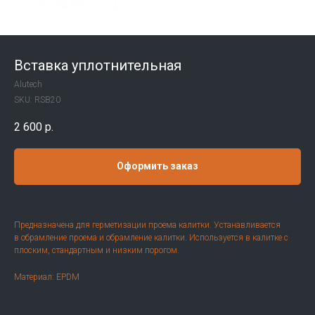
Вставка уплотнительная
Alutech
SKU:
RSB20
2 600
р.
Оформить заказ
Предназначена для герметизации проема калитки. Устанавливается
в обрамление проема и обрамление калитки. Используется в калитке с
плоским, стандартным и низким порогом.
Материал: EPDM