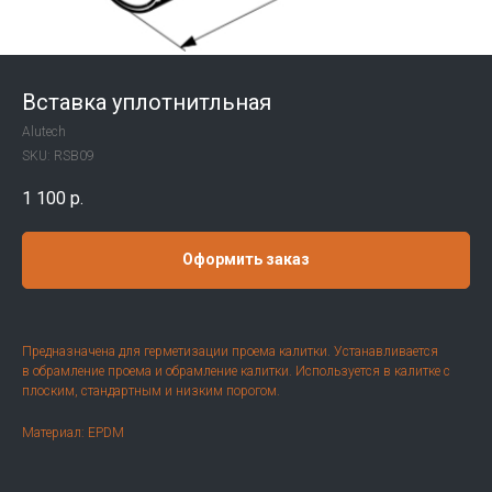
Вставка уплотнитльная
Alutech
SKU:
RSB09
1 100
р.
Оформить заказ
Предназначена для герметизации проема калитки. Устанавливается
в обрамление проема и обрамление калитки. Используется в калитке с
плоским, стандартным и низким порогом.
Материал: EPDM