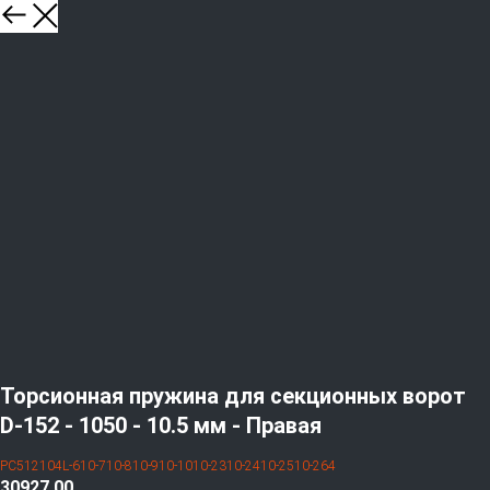
Торсионная пружина для секционных ворот
D-152 - 1050 - 10.5 мм - Правая
PC512104L-610-710-810-910-1010-2310-2410-2510-264
30927,00