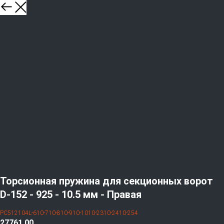
Торсионная пружина для секционных ворот
D-152 - 925 - 10.5 мм - Правая
PC512104L-610-710-810-910-1010-2310-2410-254
27761,00