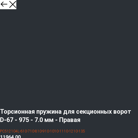
Торсионная пружина для секционных ворот
D-67 - 975 - 7.0 мм - Правая
PC512104L-610-710-810-910-1010-1110-1210-135
11964,00