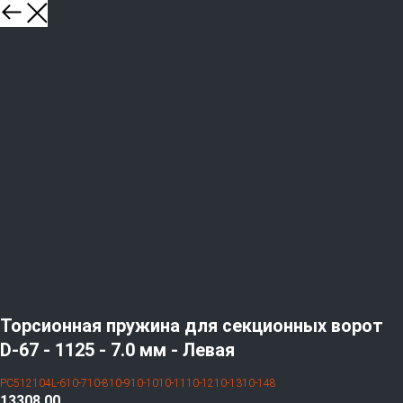
Торсионная пружина для секционных ворот
D-67 - 1125 - 7.0 мм - Левая
PC512104L-610-710-810-910-1010-1110-1210-1310-148
13308,00