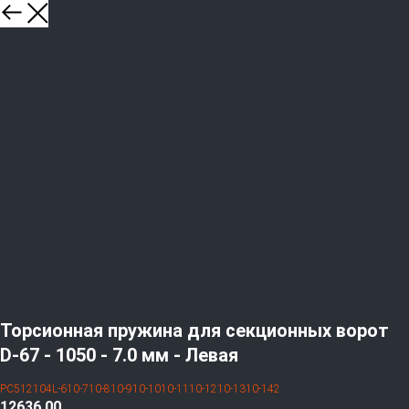
Торсионная пружина для секционных ворот
D-67 - 1050 - 7.0 мм - Левая
PC512104L-610-710-810-910-1010-1110-1210-1310-142
12636,00