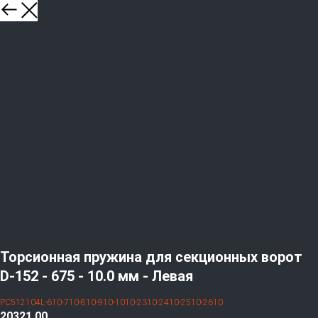
Торсионная пружина для секционных ворот
D-152 - 675 - 10.0 мм - Левая
PC512104L-610-710-810-910-1010-2310-2410-2510-2610
20321,00