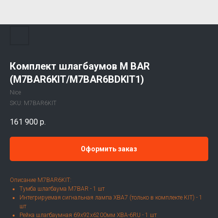
Комплект шлагбаумов M BAR
(M7BAR6KIT/M7BAR6BDKIT1)
Nice
SKU:
M7BAR6KIT
161 900
р.
Оформить заказ
Описание M7BAR6KIT:
Тумба шлагбаума M7BAR - 1 шт
Интегрируемая сигнальная лампа XBA7 (только в комплекте KIT) - 1
шт
Рейка шлагбаумная 69x92x6200мм XBA-6RU - 1 шт