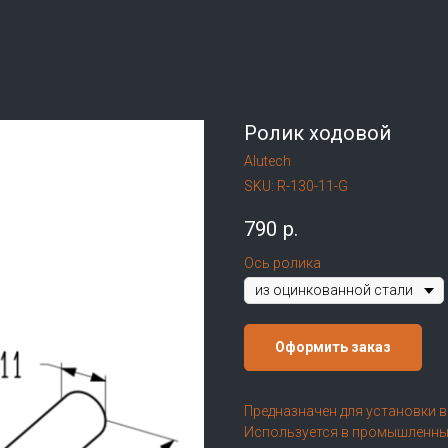
Ролик ходовой
Alutech
SKU:
R-130-11-G
790
р.
Ось ролика
Оформить заказ
Предназначен для установки в
Используется в промышленных