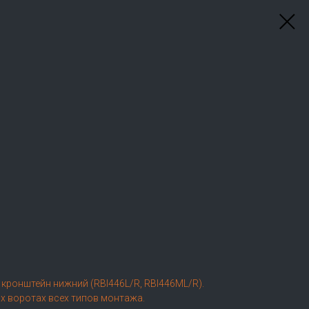
 кронштейн нижний (RBI446L/R, RBI446ML/R).
 воротах всех типов монтажа.