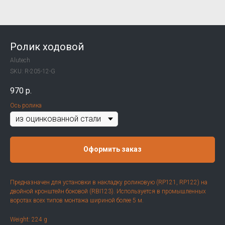
Ролик ходовой
Alutech
SKU:
R-205-12-G
970
р.
Ось ролика
Оформить заказ
Предназначен для установки в накладку роликовую (RP121, RP122) на
двойной кронштейн боковой (RBI123). Используется в промышленных
воротах всех типов монтажа шириной более 5 м.
Weight: 224 g