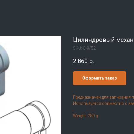
Цилиндровый механ
SKU:
C-9/52
2 860
р.
Оформить заказ
Предназначен для запирания 
Используется совместно с за
Weight: 250 g