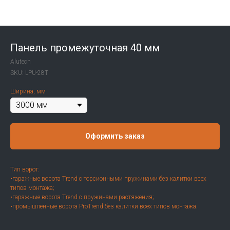
Панель промежуточная 40 мм
Alutech
SKU:
LPU-28T
Ширина, мм
Оформить заказ
Тип ворот:
•гаражные ворота Trend с торсионными пружинами без калитки всех
типов монтажа;
•гаражные ворота Trend с пружинами растяжения;
•промышленные ворота ProTrend без калитки всех типов монтажа.