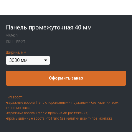
Панель промежуточная 40 мм
Alutech
SKU:
LPF-2T
Ширина, мм
Оформить заказ
Тип ворот:
•гаражные ворота Trend с торсионными пружинами без калитки всех
типов монтажа;
•гаражные ворота Trend с пружинами растяжения;
•промышленные ворота ProTrend без калитки всех типов монтажа.