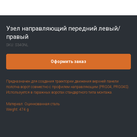
Узел направляющий передний левый/
правый
SKU:
S340NL
Оформить заказ
Предназначен для создания траектории движения верхней панели
полотна ворот совместно с профилем направляющим (PRG04, PRG04S).
Используется в гаражных воротах стандартного типа монтажа.
Материал: Оцинкованная сталь
Weight: 474 g