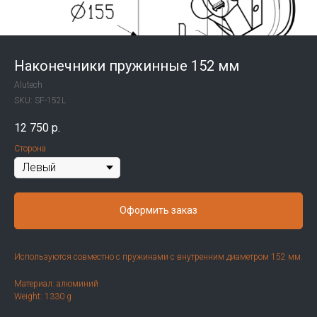
Наконечники пружинные 152 мм
Alutech
SKU:
SF-152L
12 750
р.
Сторона
Оформить заказ
Используются совместно с пружинами с внутренним диаметром 152 мм.
Материал: алюминий
Weight: 1330 g