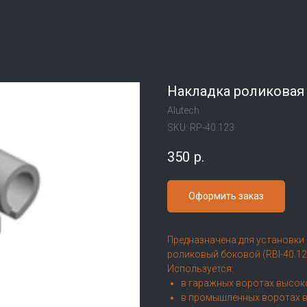
Накладка роликовая
Alutech
SKU:
RP-40.123
350
р.
Оформить заказ
Предназначена для установки 
роликовый боковой (RBI-40.1
Используется:
в гаражных воротах высок
в промышленных воротах в