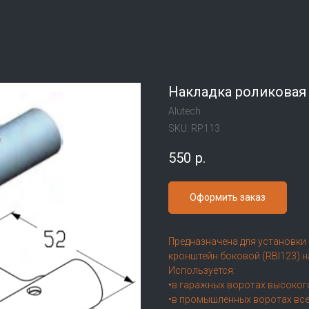
Накладка роликовая
Alutech
SKU:
RP113
550
р.
Оформить заказ
Предназначена для установки р
кронштейн боковой (RBI123) 
Используется:
•в гаражных воротах высоког
•в промышленных воротах все