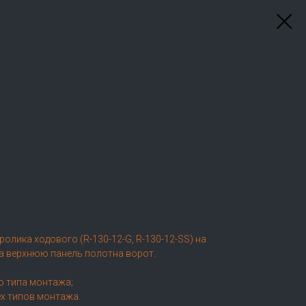
олика ходового (R-130-12-G, R-130-12-SS) на
на верхнюю панель полотна ворот.
о типа монтажа;
х типов монтажа.