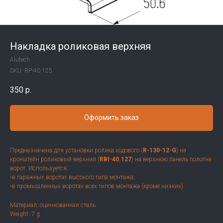
Накладка роликовая верхняя
Alutech
SKU:
RP-40.125
350
р.
Оформить заказ
Предназначена для установки ролика ходового (
R-130-12-G
) на
кронштейн роликовый верхний (
RBI-40.127
) на верхнюю панель полотна
ворот. Используется:
•в гаражных воротах высокого типа монтажа;
•в промышленных воротах всех типов монтажа (кроме низких).
Материал: оцинкованная сталь
Weight: 7 g