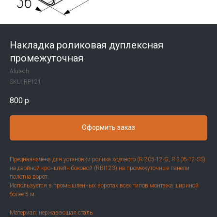
Накладка роликовая дуплексная
промежуточная
Alutech
SKU:
RP121
800
р.
Оформить заказ
Предназначена для установки ролика ходового (R-205-12-G, R-205-12-SS)
на двойной кронштейн боковой (RBI123) на промежуточные панели
полотна ворот.
Используется в промышленных воротах всех типов монтажа шириной
более 5 м.
Материал: нержавеющая сталь