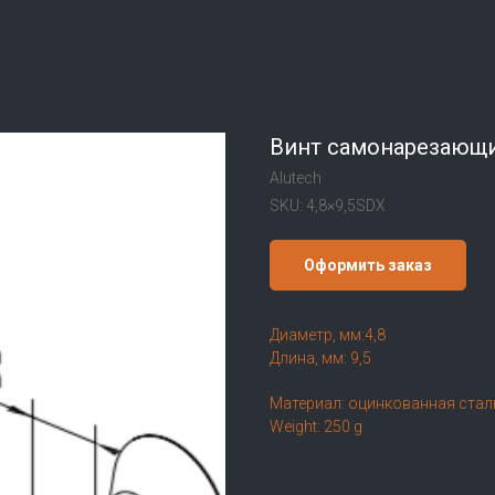
Винт самонарезающи
Alutech
SKU:
4,8×9,5SDX
Оформить заказ
Диаметр, мм:4,8
Длина, мм: 9,5
Материал: оцинкованная стал
Weight: 250 g