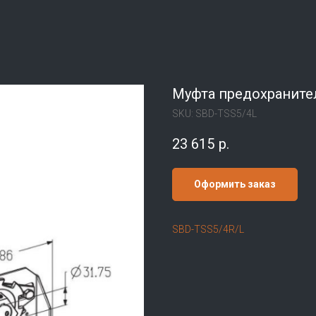
Муфта предохраните
SKU:
SBD-TSS5/4L
23 615
р.
Оформить заказ
SBD-TSS5/4R/L