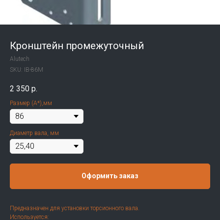
Кронштейн промежуточный
Alutech
SKU:
IB-86M
2 350
р.
Размер (А*),мм
Диаметр вала, мм
Оформить заказ
Предназначен для установки торсионного вала.
Используется: