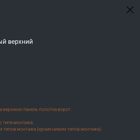
ый верхний
на верхнюю панель полотна ворот.
о типа монтажа;
х типов монтажа (кроме низких типов монтажа).