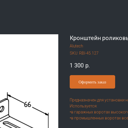
Кронштейн роликов
Alutech
SKU:
RBI-45.127
1 300
р.
Оформить заказ
Предназначен для установки 
Используется:
•в гаражных воротах высоког
•в промышленных воротах все