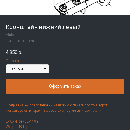
Кронштейн нижний левый
Alutech
SKU:
RBG-150TNL​
4 950
р.
Сторона
Оформить заказ
Предназначен для установки на нижнюю панель полотна ворот.
Используется в гаражных воротах с пружинами растяжения
LxWxH: 68x55x119 mm
Weight: 491 g