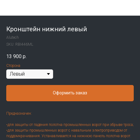
Кронштейн нижний левый
Alutech
SKU:
RBI446ML
13 900
р.
Сторона
Оформить заказ
Предназначен:
•для защиты от падения полотна промышленных ворот при обрыве троса;
•для защиты промышленных ворот с навальным электроприводом от
поддомкрачивания. Устанавливается на нижнюю панель полотна ворот.