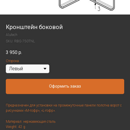
Кронштейн боковой
Alutech
SKU:
RBG-750TNL
3 950
р.
Сторона
Оформить заказ
Предназначен для установки на промежуточные панели полотна ворот с
рисунками «М-гофр», «L-гофр».
Материал: нержавеющая сталь
Weight: 42 g