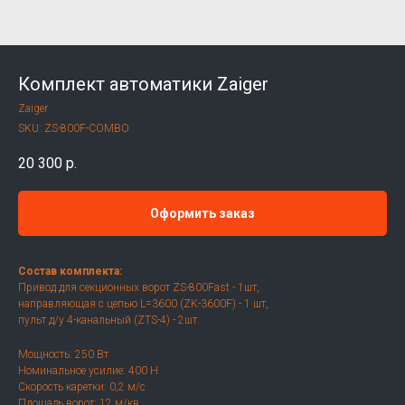
Комплект автоматики Zaiger
Zaiger
SKU:
ZS-800F-COMBO
20 300
р.
Оформить заказ
Состав комплекта:
Привод для секционных ворот ZS-800Fast - 1шт,
направляющая с цепью L=3600 (ZK-3600F) - 1 шт,
пульт д/у 4-канальный (ZTS-4) - 2шт.
Мощность: 250 Вт
Номинальное усилие: 400 Н
Скорость каретки: 0,2 м/с
Площадь ворот: 12 м/кв