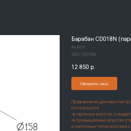
Барабан CD018N (пар
Alutech
SKU:
CD018N
12 850
р.
Оформить заказ
Предназначен для намотки трос
Используется:
•в гаражных воротах стандарт
•в промышленных воротах ста
и наклонных типов монтажа 