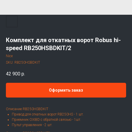
Комплект для откатных ворот Robus hi-
speed RB250HSBDKIT/2
Nice
SKU:
RB250HSBDKIT
42 900
р.
Оформить заказ
Описание RB250HSBDKIT :
Привод для откатных ворот RB250HS - 1 шт.
Приемник OXIBD с обратной связью - 1шт.
Пульт управления - 2 шт.