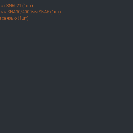
рот SN6021 (1шт)
00мм SNA30/4000мм SNA6 (1шт)
й связью (1шт)