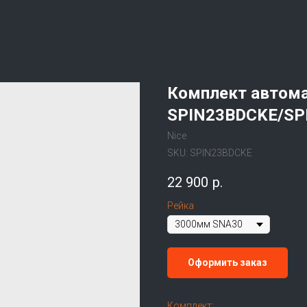
Комплект автома
SPIN23BDCKE/SP
Nice
SKU:
SPIN23BDCKE
22 900
р.
Рейка
Оформить заказ
Комплект: